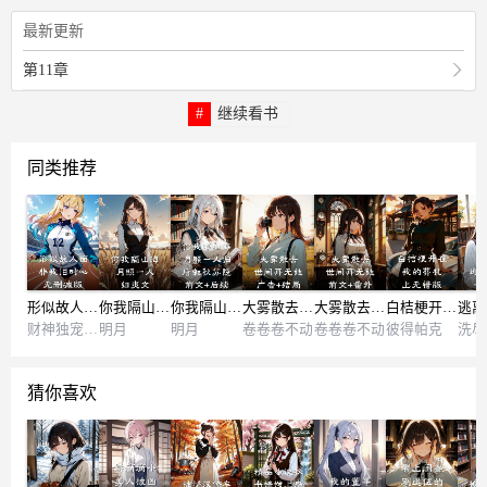
最新更新
第11章
继续看书
同类推荐
形似故人面，非我旧时心无删减版
你我隔山海，月照一人归爽文
你我隔山海，月照一人归唐叙秋苏隐前文+后续
大雾散去，世间再无她广告+结局
大雾散去，世间再无她前文+番外
白桔梗开在我的葬礼上无错版
财神独宠小锦鲤
明月
明月
卷卷卷不动
卷卷卷不动
彼得帕克
洗尽
猜你喜欢